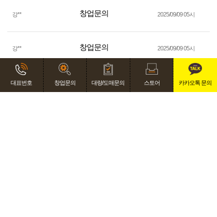
창업문의
강
**
2025/09/09 05시
창업문의
강
**
2025/09/09 05시
제작문의
강
**
2025/09/08 02시
대표번호
창업문의
대량/도매문의
스토어
카카오톡 문의
회사소개
개인정보처리방침
이용안내
주식회사 케이스메이커 대표자 : 양진규 경기도 이천시 신둔면
도자예술로 54 2층 케이스메이커 대표전화 : 1577-8430