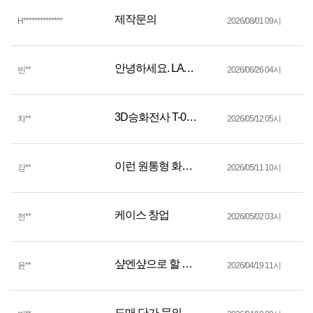
제작문의
H************
**
2026/08/01 09시
안녕하세요. LAYR 브랜드 휴대폰 케이스를 판매 준비 중입니다.
빈
**
2026/06/26 04시
3D승화전사 T-001 견적문의드립니다
차
**
2026/05/12 05시
이런 원통형 화분에도 가능할까요!?
강
**
2026/05/11 10시
케이스 창업
전
**
2026/05/02 03시
샾엔샾으로 할 케이스샾 하나 하려합니다
윤
**
2026/04/19 11시
도매 단가 문의 드립니다 :)